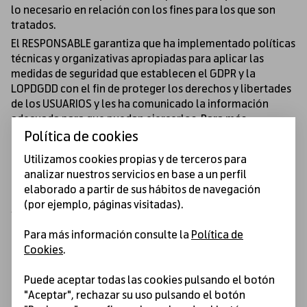
lo necesario en relación con los fines para los que son
tratados.
El RESPONSABLE garantiza que ha implementado políticas
técnicas y organizativas apropiadas para aplicar las
medidas de seguridad que establecen el GDPR y la
LOPDGDD con el fin de proteger los derechos y libertades
de los USUARIOS y les ha comunicado la información
adecuada para que puedan ejercerlos. Para más
información sobre las garantías de privacidad, puedes
Política de cookies
dirigirte al RESPONSABLE a través de TOUR-TECH
Utilizamos cookies propias y de terceros para
DISTRIBUTION SL.. Guzmán el Bueno, 116 Bajo B - 28003
analizar nuestros servicios en base a un perfil
MADRID (Madrid). Datos de contacto del delegado de
elaborado a partir de sus hábitos de navegación
protección de datos: GALYMOL ASESORES DE EMPRESAS,
(por ejemplo, páginas visitadas).
S.L., PINTOR LORENZO CASANOVA, 15- PORTAL B 3o E,
03003 ALICANTE -
DELEGADO@GALYMOL.ES
Para más información consulte la
Política de
Cookies
.
Puede aceptar todas las cookies pulsando el botón
"Aceptar", rechazar su uso pulsando el botón